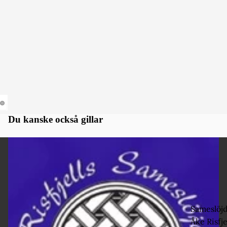
Du kanske också gillar
Sameslöj
Åke Risfje