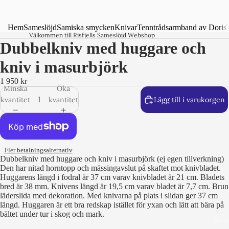
Hem
Sameslöjd
Samiska smycken
Knivar
Tenntrådsarmband av Doris
Välkommen till Risfjells Sameslöjd Webshop
Dubbelkniv med huggare och
kniv i masurbjörk
1 950 kr
Minska
Öka
kvantitet
kvantitet
Lägg till i varukorgen
Fler betalningsalternativ
Dubbelkniv med huggare och kniv i masurbjörk (ej egen tillverkning)
Den har nitad horntopp och mässingavslut på skaftet mot knivbladet.
Huggarens längd i fodral är 37 cm varav knivbladet är 21 cm. Bladets
bred är 38 mm. Knivens längd är 19,5 cm varav bladet är 7,7 cm. Brun
läderslida med dekoration. Med knivarna på plats i slidan ger 37 cm
längd. Huggaren är ett bra redskap istället för yxan och lätt att bära på
bältet under tur i skog och mark.
Same