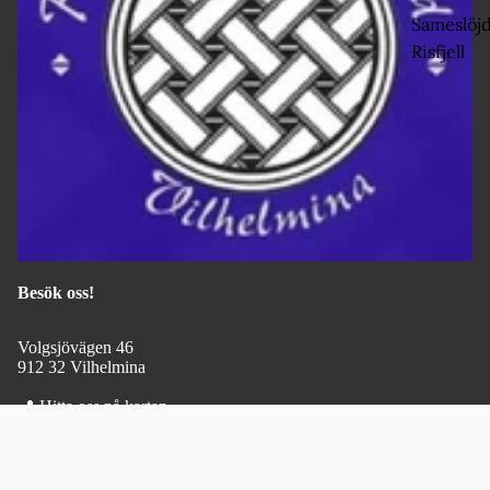
Sameslöjd
Risfjell
Besök oss!
Volgsjövägen 46
912 32 Vilhelmina
📍
Hitta oss på kartan
Öppettider
Måndag till fredag
Samiska
1 950 kr