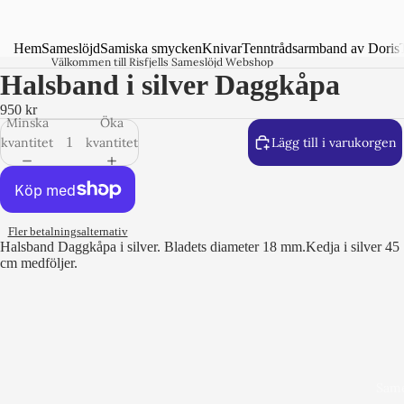
Hem
Sameslöjd
Samiska smycken
Knivar
Tenntrådsarmband av Doris
Välkommen till Risfjells Sameslöjd Webshop
Halsband i silver Daggkåpa
950 kr
Minska
Öka
kvantitet
kvantitet
Lägg till i varukorgen
Fler betalningsalternativ
Halsband Daggkåpa i silver. Bladets diameter 18 mm.Kedja i silver 45
cm medföljer.
Same