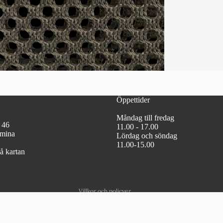
Öppettider
Måndag till fredag
 46
11.00 - 17.00
Återbetalningspolicy
lmina
Lördag och söndag
11.00-15.00
Integritetspolicy
på kartan
Användarvillkor
Fraktpolicy
Villkor och policyer
950 kr
Lägg till i 