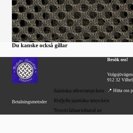
Du kanske också gillar
Besök oss!
Volgsjövägen
912 32 Vilhe
Samiska silversmycken
📍
Hitta oss 
Risfjells samiska smycken
Betalningsmetoder
Tenntrådsarmband av
Doris