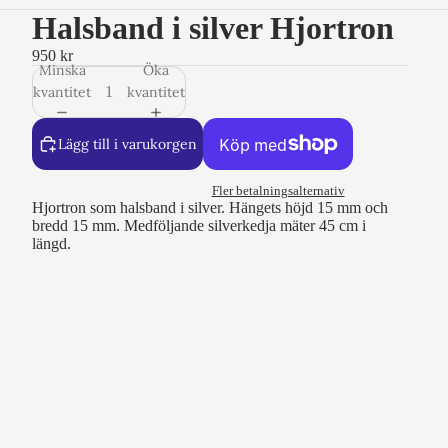
Halsband i silver Hjortron
950 kr
Minska
Öka
kvantitet
kvantitet
Lägg till i varukorgen
Fler betalningsalternativ
Hjortron som halsband i silver. Hängets höjd 15 mm och
bredd 15 mm. Medföljande silverkedja mäter 45 cm i
längd.