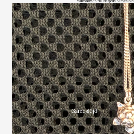
Välkommen till Risfjells Sameslö
Sameslöjd