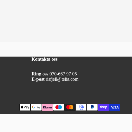
Kontakta oss
Ring oss
070-667 97 05
E-post
risfjell@telia.com
varukorgen