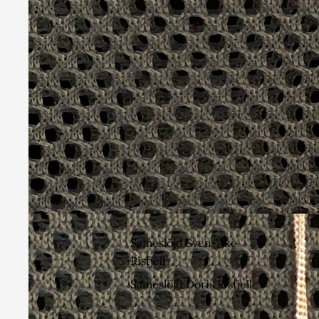
Sameslöjd Sven-Åke
Risfjell
Sameslöjd Doris Risfjell