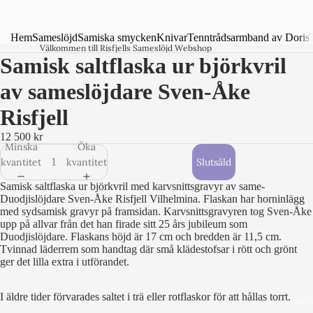
Hem
Sameslöjd
Samiska smycken
Knivar
Tenntrådsarmband av Doris
Välkommen till Risfjells Sameslöjd Webshop
Samisk saltflaska ur björkvril
av sameslöjdare Sven-Åke
Risfjell
12 500 kr
Minska
Öka
kvantitet
kvantitet
Slutsåld
Samisk saltflaska ur björkvril med karvsnittsgravyr av same-
Duodjislöjdare Sven-Åke Risfjell Vilhelmina. Flaskan har horninlägg
med sydsamisk gravyr på framsidan. Karvsnittsgravyren tog Sven-Åke
upp på allvar från det han firade sitt 25 års jubileum som
Duodjislöjdare. Flaskans höjd är 17 cm och bredden är 11,5 cm.
Tvinnad läderrem som handtag där små klädestofsar i rött och grönt
ger det lilla extra i utförandet.
I äldre tider förvarades saltet i trä eller rotflaskor för att hållas torrt.
Same